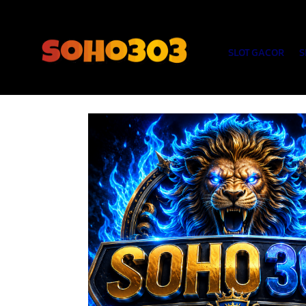
SLOT GACOR
S