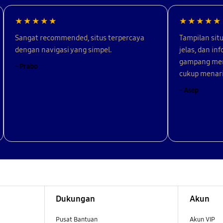
★★★★★
★★★★★
Sangat recommended, situs terpercaya
Tampilan situs
dengan navigasi yang simpel.
jelas, dan infor
gampang menang
- Prabo
cukup menarik.
- Asep
Dukungan
Akun
Pusat Bantuan
Akun VIP