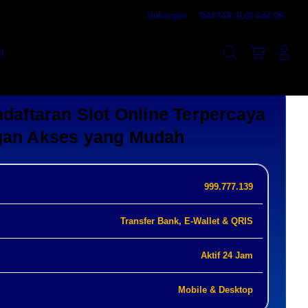
Dukungan
DAFTAR SLOT GACOR
Cari
Troli
Login/Sign-Up
I
Cari
aftaran Slot Online Terpercaya
gan Akses yang Mudah
999.777.139
Transfer Bank, E-Wallet & QRIS
Aktif 24 Jam
Mobile & Desktop